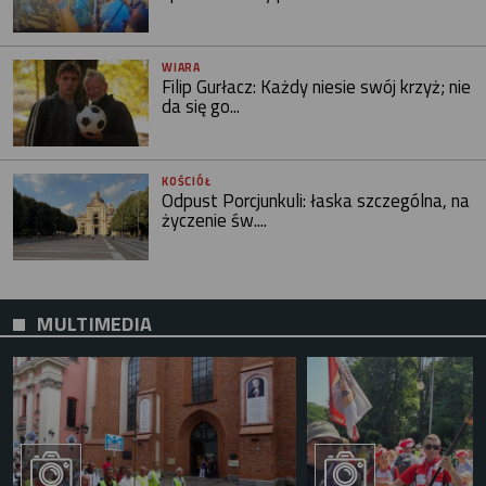
WIARA
Filip Gurłacz: Każdy niesie swój krzyż; nie
da się go...
KOŚCIÓŁ
Odpust Porcjunkuli: łaska szczególna, na
życzenie św....
MULTIMEDIA