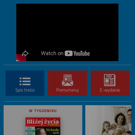
Spis treści
Prenumeruj
E-wydanie
W TYGODNIKU