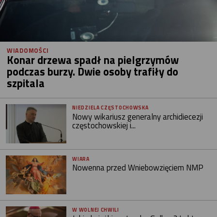
WIADOMOŚCI
Konar drzewa spadł na pielgrzymów
podczas burzy. Dwie osoby trafiły do
szpitala
NIEDZIELA CZĘSTOCHOWSKA
Nowy wikariusz generalny archidiecezji
częstochowskiej i...
WIARA
Nowenna przed Wniebowzięciem NMP
W WOLNEJ CHWILI