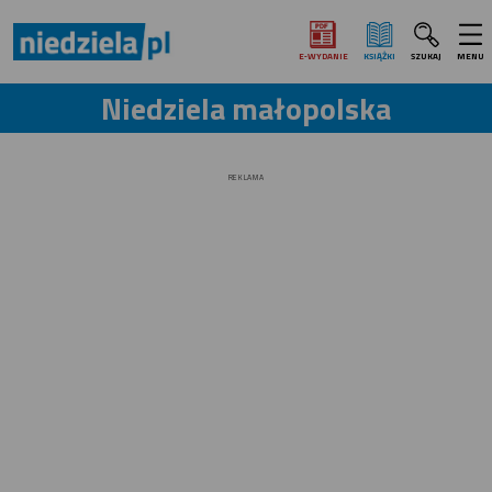
E‑WYDANIE
KSIĄŻKI
SZUKAJ
MENU
Niedziela małopolska
REKLAMA