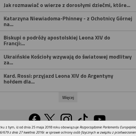
Jak rozmawiać o wierze z dorosłymi dziećmi, które...
Katarzyna Niewiadoma-Phinney - z Ochotnicy Górnej
na...
Biskupi o podróży apostolskiej Leona XIV do
Francji:...
Ukraińskie Kościoły wzywają do światowej modlitwy
za...
Kard. Rossi: przyjazd Leona XIV do Argentyny
hołdem dla...
Więcej
REKLAMA
ku z tym, iż od dnia 25 maja 2018 roku obowiązuje
Rozporządzenie Parlamentu Europejskie
Wersja na komputer
6/679 z dnia 27 kwietnia 2016r. w sprawie ochrony osób fizycznych w związku z przetwarzani